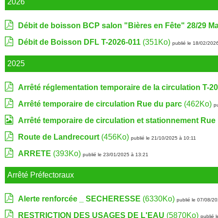
2026
Débit de boisson BCP salon "Bières en Fête" 28/29 M
Débit de Boisson DFL T-2026-011
(351Ko)
publié le 18/02/202
2025
Arrêté réglementation temporaire de la circulation T-2
Arrêté temporaire de circulation Rue du parc
(462Ko)
p
Arrêté temporaire de circulation et stationnement Rue
Route de Landrecourt
(456Ko)
publié le 21/10/2025 à 10:11
ARRETE
(393Ko)
publié le 23/01/2025 à 13:21
Arrêté Préfectoraux
Alerte renforcée _ SECHERESSE
(6330Ko)
publié le 07/08/2
RESTRICTION DES USAGES DE L'EAU
(5870Ko)
publié 