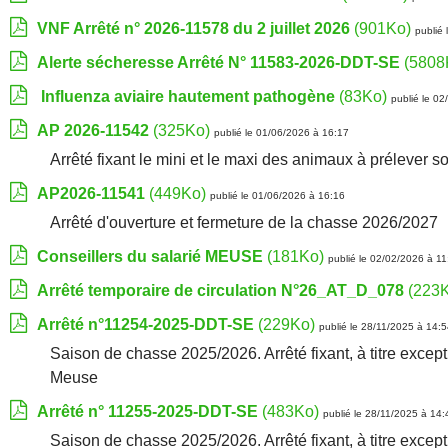
VNF Arrêté n° 2026-11578 du 2 juillet 2026
(901Ko)
publié
Alerte sécheresse Arrêté N° 11583-2026-DDT-SE
(5808
Influenza aviaire hautement pathogène
(83Ko)
publié le 0
AP 2026-11542
(325Ko)
publié le 01/06/2026 à 16:17
Arrêté fixant le mini et le maxi des animaux à prélever
AP2026-11541
(449Ko)
publié le 01/06/2026 à 16:16
Arrêté d'ouverture et fermeture de la chasse 2026/2027
Conseillers du salarié MEUSE
(181Ko)
publié le 02/02/2026 à 11
Arrêté temporaire de circulation N°26_AT_D_078
(223
Arrêté n°11254-2025-DDT-SE
(229Ko)
publié le 28/11/2025 à 14:
Saison de chasse 2025/2026. Arrêté fixant, à titre excep
Meuse
Arrêté n° 11255-2025-DDT-SE
(483Ko)
publié le 28/11/2025 à 14:
Saison de chasse 2025/2026. Arrêté fixant, à titre excep